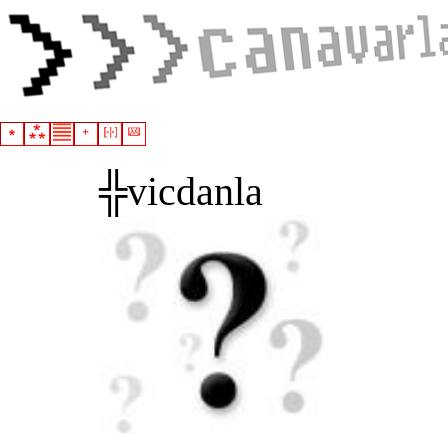
╬vicdanla