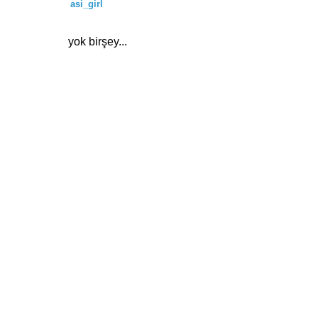
asi_girl
yok birşey...