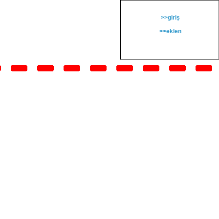
>>giriş
>>eklen