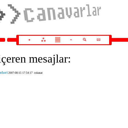
içeren mesajlar:
olari
2007-08-15 17:54:17
cokanat