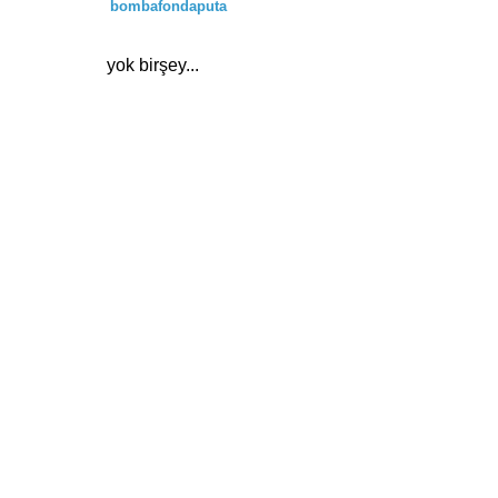
bombafondaputa
yok birşey...