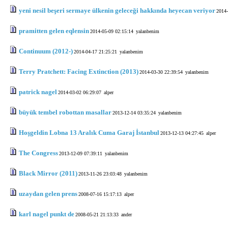
yeni nesil beşeri sermaye ülkenin geleceği hakkında heyecan veriyor
2014-
pramitten gelen eqlensin
2014-05-09 02:15:14
yalanbenim
Continuum (2012-)
2014-04-17 21:25:21
yalanbenim
Terry Pratchett: Facing Extinction (2013)
2014-03-30 22:39:54
yalanbenim
patrick nagel
2014-03-02 06:29:07
alper
büyük tembel robottan masallar
2013-12-14 03:35:24
yalanbenim
Hoşgeldin Lobna 13 Aralık Cuma Garaj İstanbul
2013-12-13 04:27:45
alper
The Congress
2013-12-09 07:39:11
yalanbenim
Black Mirror (2011)
2013-11-26 23:03:48
yalanbenim
uzaydan gelen prens
2008-07-16 15:17:13
alper
karl nagel punkt de
2008-05-21 21:13:33
ander