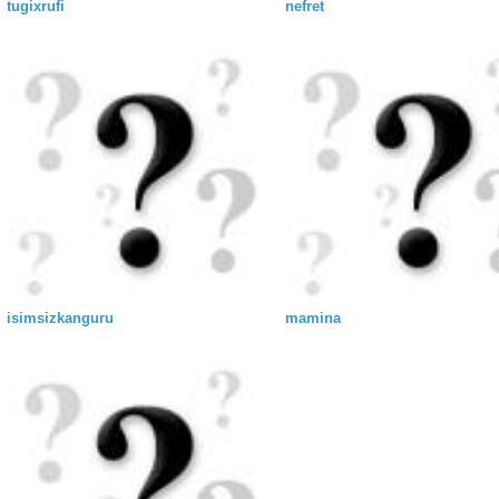
tugixrufi
nefret
isimsizkanguru
mamina