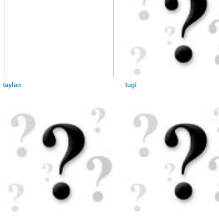
taylan
tugi