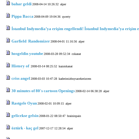
bahar geldi
2008-04-14 10:26:32
alper
Pippa Bacca
2008-04-09 19:04:36
qwerty
İstanbul Indymedia’ya erişim engellendi! İstanbul Indymedia’ya erişim 
Garfield Randomizer
2008-04-01 11:16:56
alper
hosgeldin youtube
2008-03-28 09:52:34
cokanat
History of
2008-03-14 08:25:52
kazımkanat
criss angel
2008-03-03 10:47:28
kaderimizbuysacekerizcem
30 minutes of 80's cartoon Openings
2008-02-14 06:38:28
alper
Rastgele Oyun
2008-02-01 10:09:15
alper
gelicekse gelsin
2008-01-22 08:50:47
braininpain
öztürk - kaç gel
2007-12-17 12:28:54
alper