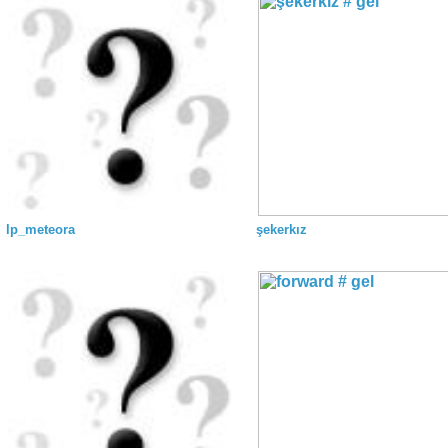
lp_meteora
şekerkız