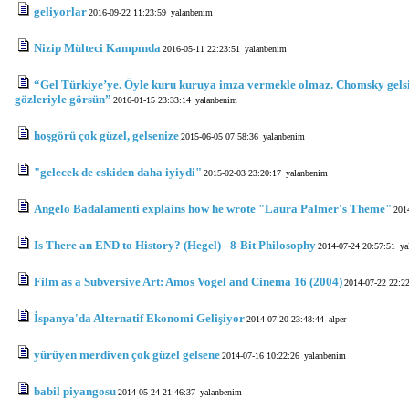
geliyorlar
2016-09-22 11:23:59
yalanbenim
Nizip Mülteci Kampında
2016-05-11 22:23:51
yalanbenim
“Gel Türkiye’ye. Öyle kuru kuruya imza vermekle olmaz. Chomsky gelsin,
gözleriyle görsün”
2016-01-15 23:33:14
yalanbenim
hoşgörü çok güzel, gelsenize
2015-06-05 07:58:36
yalanbenim
"gelecek de eskiden daha iyiydi"
2015-02-03 23:20:17
yalanbenim
Angelo Badalamenti explains how he wrote "Laura Palmer's Theme"
201
Is There an END to History? (Hegel) - 8-Bit Philosophy
2014-07-24 20:57:51
ya
Film as a Subversive Art: Amos Vogel and Cinema 16 (2004)
2014-07-22 22:2
İspanya'da Alternatif Ekonomi Gelişiyor
2014-07-20 23:48:44
alper
yürüyen merdiven çok güzel gelsene
2014-07-16 10:22:26
yalanbenim
babil piyangosu
2014-05-24 21:46:37
yalanbenim