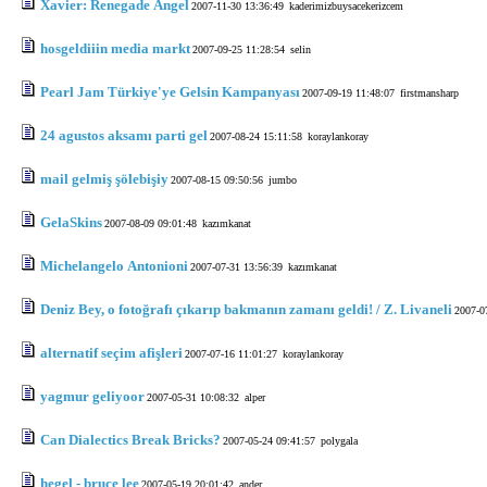
Xavier: Renegade Angel
2007-11-30 13:36:49
kaderimizbuysacekerizcem
hosgeldiiin media markt
2007-09-25 11:28:54
selin
Pearl Jam Türkiye'ye Gelsin Kampanyası
2007-09-19 11:48:07
firstmansharp
24 agustos aksamı parti gel
2007-08-24 15:11:58
koraylankoray
mail gelmiş şölebişiy
2007-08-15 09:50:56
jumbo
GelaSkins
2007-08-09 09:01:48
kazımkanat
Michelangelo Antonioni
2007-07-31 13:56:39
kazımkanat
Deniz Bey, o fotoğrafı çıkarıp bakmanın zamanı geldi! / Z. Livaneli
2007-0
alternatif seçim afişleri
2007-07-16 11:01:27
koraylankoray
yagmur geliyoor
2007-05-31 10:08:32
alper
Can Dialectics Break Bricks?
2007-05-24 09:41:57
polygala
hegel - bruce lee
2007-05-19 20:01:42
ander