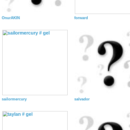
OnurAKIN
forward
sailormercury
salvador