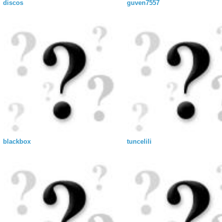
discos
guven7557
blackbox
tuncelili