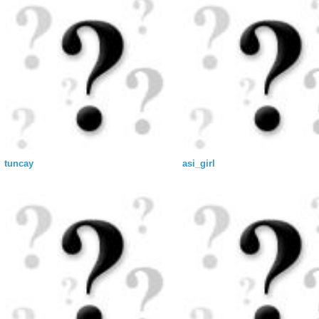
tuncay
asi_girl