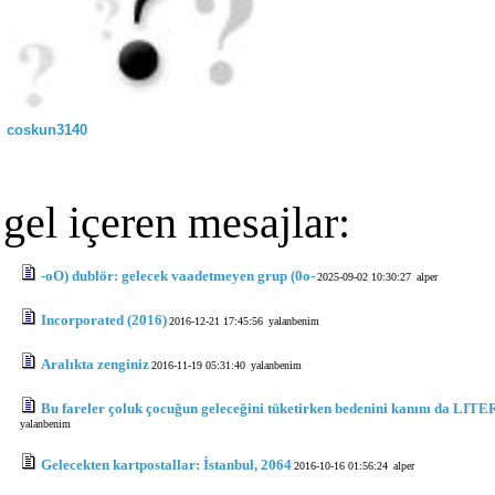
coskun3140
gel içeren mesajlar:
-oO) dublör: gelecek vaadetmeyen grup (0o-
2025-09-02 10:30:27
alper
Incorporated (2016)
2016-12-21 17:45:56
yalanbenim
Aralıkta zenginiz
2016-11-19 05:31:40
yalanbenim
Bu fareler çoluk çocuğun geleceğini tüketirken bedenini kanını da LIT
yalanbenim
Gelecekten kartpostallar: İstanbul, 2064
2016-10-16 01:56:24
alper