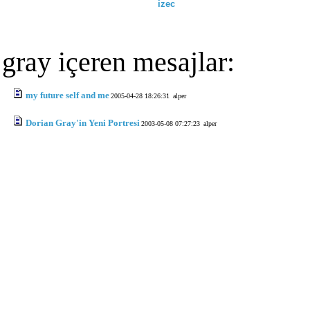
izec
gray içeren mesajlar:
my future self and me
2005-04-28 18:26:31
alper
Dorian Gray'in Yeni Portresi
2003-05-08 07:27:23
alper