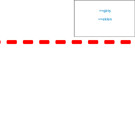
>>giriş
>>eklen