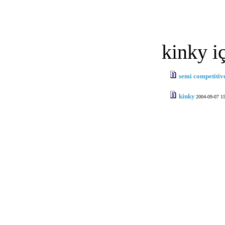
kinky i
semi competitiv
kinky
2004-09-07 1