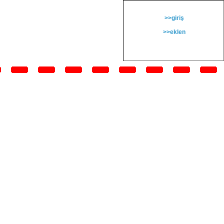
>>giriş
>>eklen