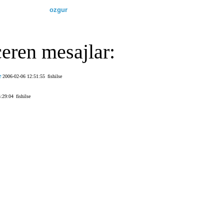
ozgur
çeren mesajlar:
e
2006-02-06 12:51:55
fishilse
5:29:04
fishilse