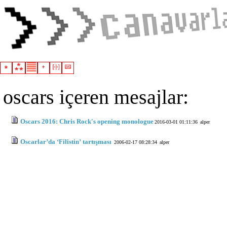
oscars içeren mesajlar:
Oscars 2016: Chris Rock's opening monologue
2016-03-01 01:11:36
alper
Oscarlar’da ‘Filistin’ tartışması
2006-02-17 08:28:34
alper