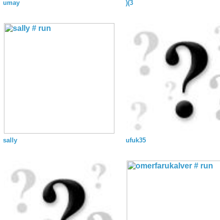
umay
)(3
sally
ufuk35