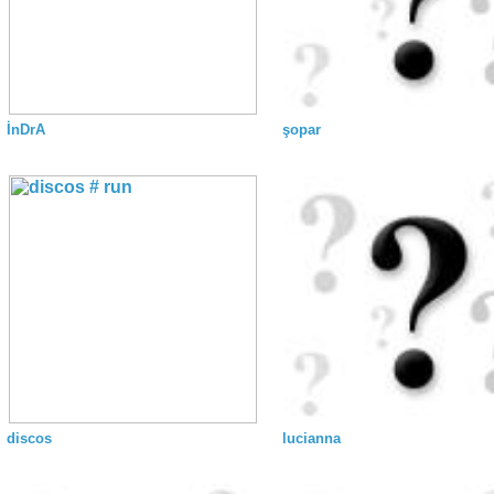
İnDrA
şopar
discos
lucianna