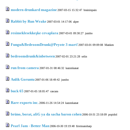
modern drunkard magazine
2007-03-15 15:32:47
braininpain
Rabbit by Run Wrake
2007-03-01 14:17:06
alper
resimeklesekkeşke cevaplara
2007-03-01 09:30:27
jumbo
Fungu&BedroomDrunk@Peyote 3 mart!
2007-03-01 09:09:08
Manken
bedroomdrunk&inbetween
2007-02-01 23:21:28
selin
run from camera
2007-01-31 08:46:32
kazımkanat
Anlik Goruntu
2007-01-06 18:49:42
jumbo
buck 65
2007-01-05 18:05:47
cascara
Rare exports inc.
2006-11-26 14:54:24
kazımkanat
brüno, borat, aliG ya da sacha baron cohen
2006-10-31 23:18:09
popidol
Pearl Jam - Better Man
2006-10-30 19:19:48
firstmansharp