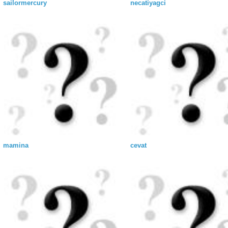
sailormercury
necatiyagci
mamina
cevat