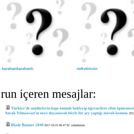
karahankarahanlı
nefretimsin
run içeren mesajlar:
Türkiye’de müdürlerin kapı önünde bekleyip öğrencilere elini öptürmesi
Ancak Yılmazcan’ın neye dayanarak böyle bir şey yaptığı merak konusu.
201
Blade Runner 2049
2017-10-23 06:47:02
yalanbenim