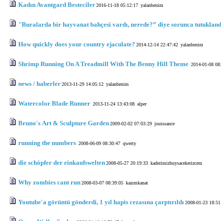
Kadın Avantgard Besteciler
2016-11-18 05:12:17
yalanbenim
"Buralarda bir hayvanat bahçesi vardı, nerede?” diye sorunca tutukland
How quickly does your country ejaculate?
2014-12-14 22:47:42
yalanbenim
Shrimp Running On A Treadmill With The Benny Hill Theme
2014-01-08 08
news / haberler
2013-11-29 14:05:12
yalanbenim
Watercolor Blade Runner
2013-11-24 13:43:08
alper
Bruno's Art & Sculpture Garden
2009-02-02 07:03:29
jouissance
running the numbers
2008-06-09 08:30:47
qwerty
die schöpfer der einkaufswelten
2008-05-27 20:19:33
kaderimizbuysacekerizcem
Why zombies cant run
2008-03-07 08:39:05
kazımkanat
Youtube'a görüntü gönderdi, 1 yıl hapis cezasına çarptırıldı
2008-01-23 18:51