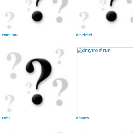
camelma
devrimci
zubi
dmytro