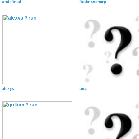
undefined
firstmansharp
alexys
buş