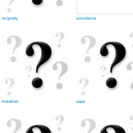
mcgrady
suicidalcat
malakian
sapp