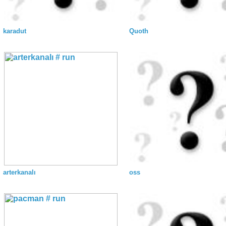
karadut
Quoth
arterkanalı
oss