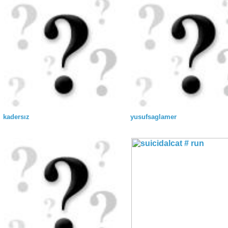
kadersız
yusufsaglamer