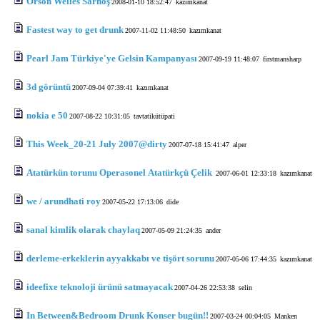
Orson Welles Sarhoş
2008-01-10 18:52:47
kazımkanat
Fastest way to get drunk
2007-11-02 11:48:50
kazımkanat
Pearl Jam Türkiye'ye Gelsin Kampanyası
2007-09-19 11:48:07
firstmansharp
3d görüntü
2007-09-04 07:39:41
kazımkanat
nokia e 50
2007-08-22 10:31:05
tavtatikütüpati
This Week_20-21 July 2007@dirty
2007-07-18 15:41:47
alper
Atatürkün torunu Operasonel Atatürkçü Çelik
2007-06-01 12:33:18
kazımkanat
we / arundhati roy
2007-05-22 17:13:06
dide
sanal kimlik olarak chaylaq
2007-05-09 21:24:35
ander
derleme-erkeklerin ayyakkabı ve tişört sorunu
2007-05-06 17:44:35
kazımkanat
ideefixe teknoloji ürünü satmayacak
2007-04-26 22:53:38
selin
In Between&Bedroom Drunk Konser bugün!!
2007-03-24 00:04:05
Manken