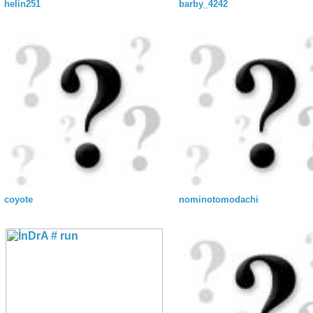
helin251
barby_4242
coyote
nominotomodachi