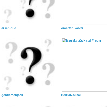
arsenique
omerfarukalver
gentlemenjack
BerBatZoksal