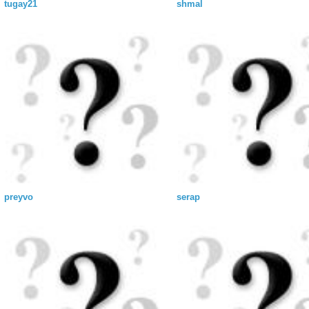
tugay21
shmal
preyvo
serap