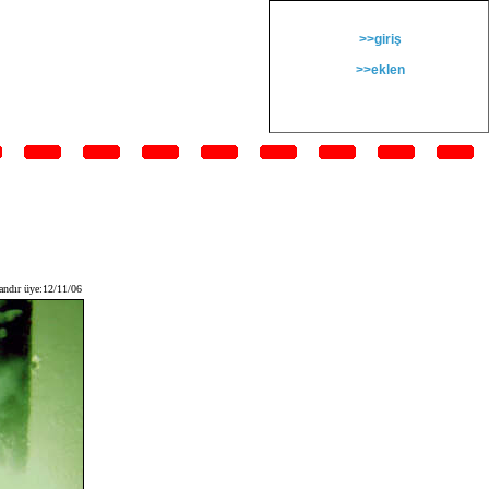
>>giriş
>>eklen
andır üye:12/11/06