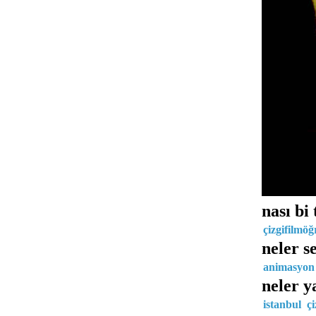
nası bi 
çizgifilmöğ
neler s
animasyon
neler y
istanbul
çi