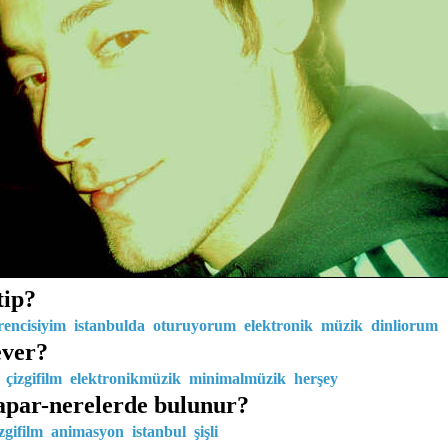
tip?
rencisiyim
istanbulda
oturuyorum
elektronik
müzik
dinliorum
ever?
çizgifilm
elektronikmüzik
minimalmüzik
herşey
apar-nerelerde bulunur?
zgifilm
animasyon
istanbul
şişli