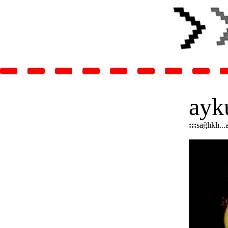
ayk
:::
sağlıklı..