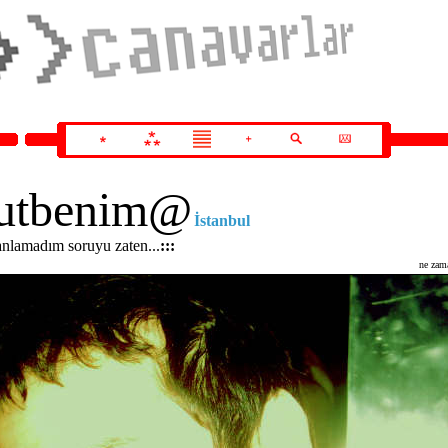
utbenim
@
İstanbul
.anlamadım soruyu zaten...
:::
ne zam