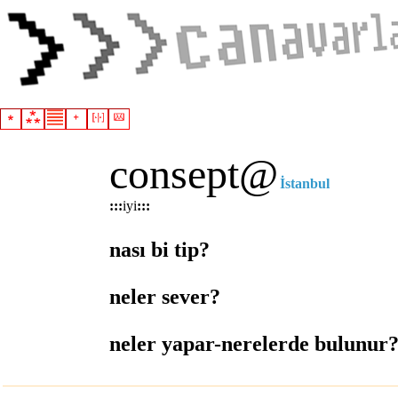
consept
@
İstanbul
:::
iyi
:::
nası bi tip?
neler sever?
neler yapar-nerelerde bulunur