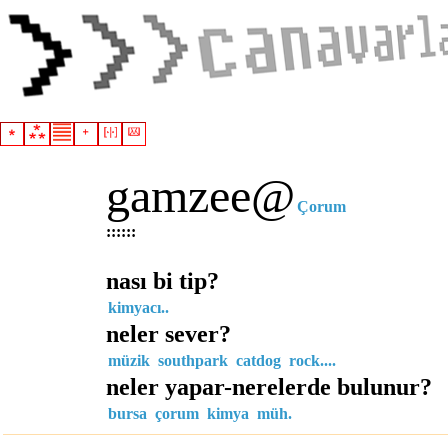
gamzee
@
Çorum
:::
:::
nası bi tip?
kimyacı..
neler sever?
müzik
southpark
catdog
rock....
neler yapar-nerelerde bulunur?
bursa
çorum
kimya
müh.