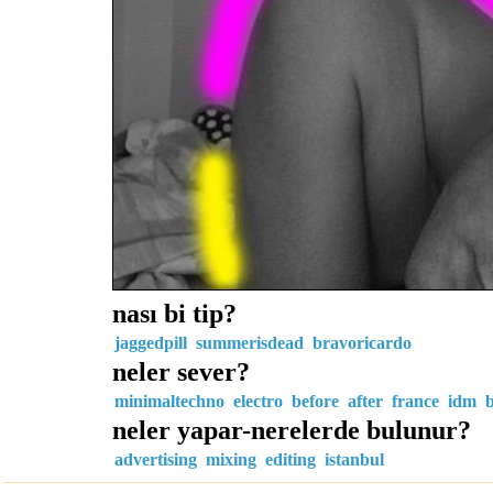
nası bi tip?
jaggedpill
summerisdead
bravoricardo
neler sever?
minimaltechno
electro
before
after
france
idm
b
neler yapar-nerelerde bulunur?
advertising
mixing
editing
istanbul