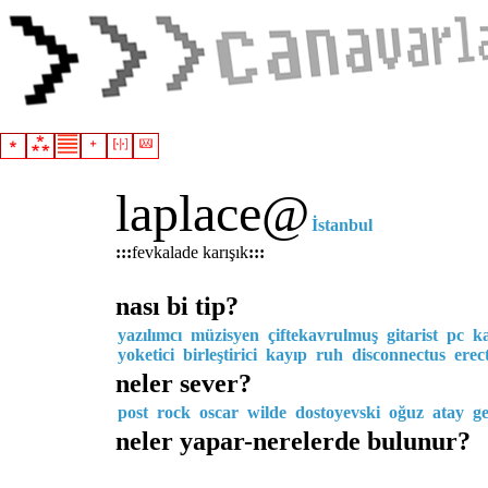
laplace
@
İstanbul
:::
fevkalade karışık
:::
nası bi tip?
yazılımcı
müzisyen
çiftekavrulmuş
gitarist
pc
ka
yoketici
birleştirici
kayıp
ruh
disconnectus
erec
neler sever?
post
rock
oscar
wilde
dostoyevski
oğuz
atay
g
neler yapar-nerelerde bulunur?