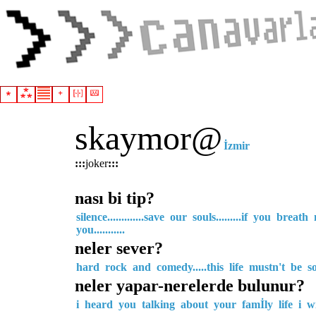
skaymor
@
İzmir
:::
joker
:::
nası bi tip?
silence.............save
our
souls.........if
you
breath
you...........
neler sever?
hard
rock
and
comedy.....this
life
mustn't
be
s
neler yapar-nerelerde bulunur?
i
heard
you
talking
about
your
famİly
life
i
w