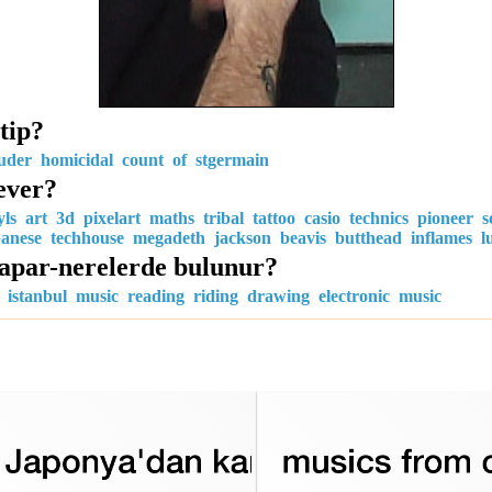
 tip?
ruder
homicidal
count
of
stgermain
ever?
yls
art
3d
pixelart
maths
tribal
tattoo
casio
technics
pioneer
s
panese
techhouse
megadeth
jackson
beavis
butthead
inflames
l
yapar-nerelerde bulunur?
istanbul
music
reading
riding
drawing
electronic
music