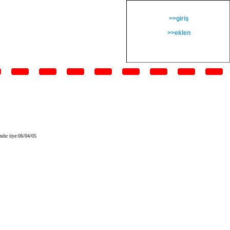
>>giriş
>>eklen
ndır üye:06/04/05