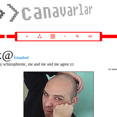
x
@
İstanbul
tly schizophrenic, me and me and me agree.
:::
ne zama