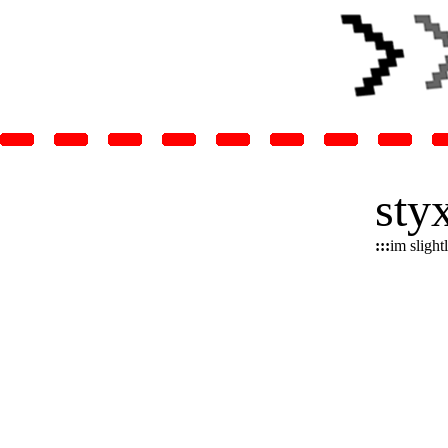
sty
:::
im sligh