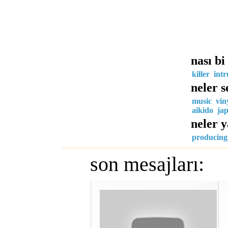
nası bi
killer
int
neler s
music
vin
aikido
ja
neler 
producing
son mesajları: