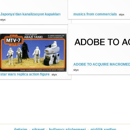
Japonya'dan kanalizasyon kapakları
musics from commercials
styx
styx
ADOBE TO ACQUIRE MACROMED
styx
star wars replica action figure
styx
iletişim
-
şikayet
-
kullanıcı sözleşmesi
-
gizlilik şartları