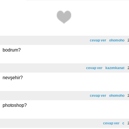
cevap ver
ohomoho
2
bodrum?
cevap ver
kazımkanat
2
nevşehir?
cevap ver
ohomoho
2
photoshop?
cevap ver
c
2