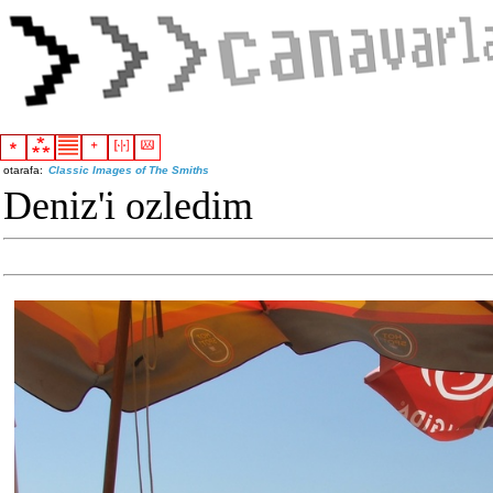
otarafa:
Classic Images of The Smiths
Deniz'i ozledim