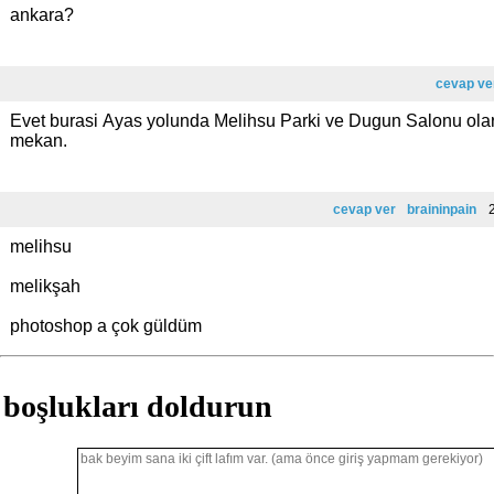
ankara?
cevap ve
Evet burasi Ayas yolunda Melihsu Parki ve Dugun Salonu ola
mekan.
cevap ver
braininpain
2
melihsu
melikşah
photoshop a çok güldüm
boşlukları doldurun