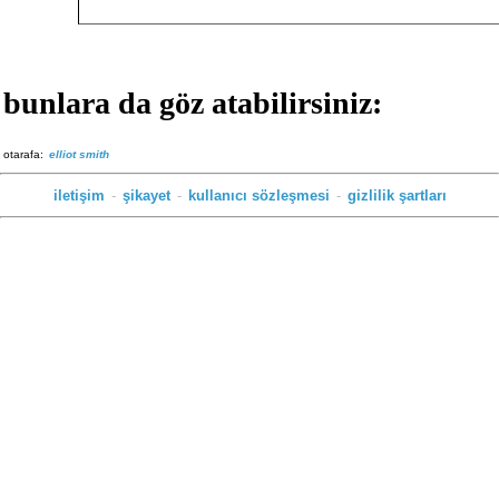
bunlara da göz atabilirsiniz:
otarafa:
elliot smith
iletişim
-
şikayet
-
kullanıcı sözleşmesi
-
gizlilik şartları