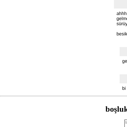
ahhh 
gelm
sürüy
besik
ge
bi
boşlu