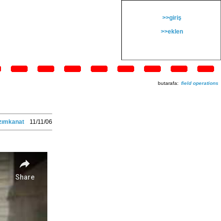
>>giriş
>>eklen
butarafa:
field operations
zımkanat
11/11/06