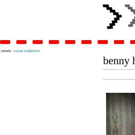
otarafa:
soyadı mağdurları
benny h