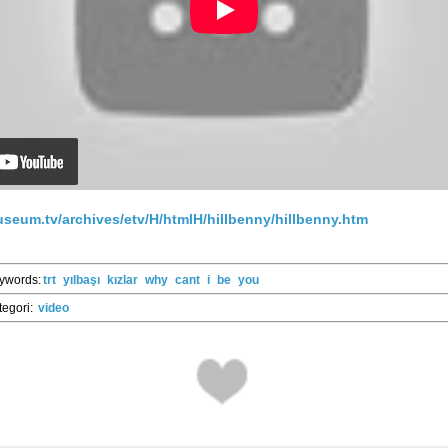
seum.tv/archives/etv/H/htmlH/hillbenny/hillbenny.htm
ywords:
trt
yılbaşı
kızlar
why
cant
i
be
you
tegori:
video