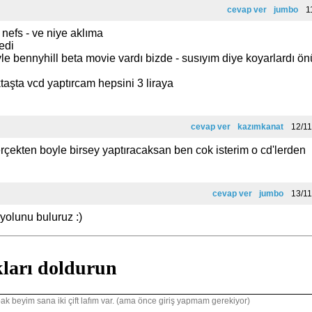
cevap ver
jumbo
11
nefs - ve niye aklıma
edi
le bennyhill beta movie vardı bizde - susıyım diye koyarlardı ö
taşta vcd yaptırcam hepsini 3 liraya
cevap ver
kazımkanat
12/11
rçekten boyle birsey yaptıracaksan ben cok isterim o cd'lerden
cevap ver
jumbo
13/11
 yolunu buluruz :)
kları doldurun