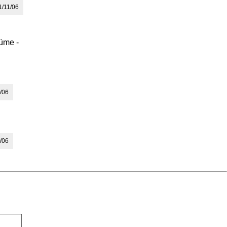
/11/06
nüme -
/06
/06