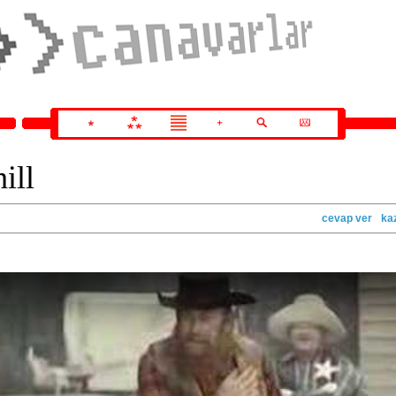
ill
cevap ver
ka