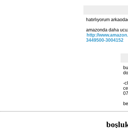
hatırlıyorum arkaoda
amazonda daha ucu
http://www.amazon
3449500-3004152
bu
do
-c
ce
07
be
boşlu