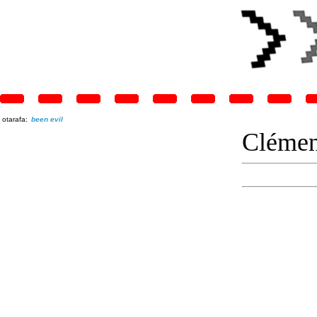
otarafa:
been evil
Clémen