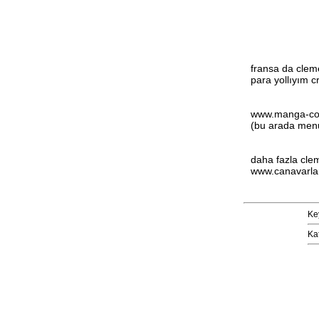
fransa da clem
para yollıyım c
www.manga-coll
(bu arada menud
daha fazla clem
www.canavarla
Ke
Ka