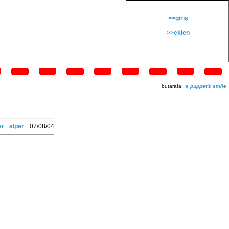
>>giriş
>>eklen
butarafa:
a puppet's smile
er
alper
07/08/04