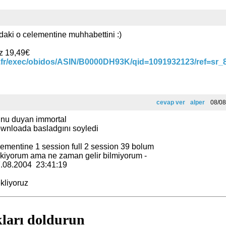
daki o celementine muhhabettini :)
z 19,49€
.fr/exec/obidos/ASIN/B0000DH93K/qid=1091932123/ref=sr_8
cevap ver
alper
08/08
nu duyan immortal
wnloada basladgını soyledi
lementine 1 session full 2 session 39 bolum
kiyorum ama ne zaman gelir bilmiyorum -
.08.2004 23:41:19
kliyoruz
kları doldurun