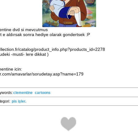
entine dvd si mevcutmus
rt e aldırsak sonra hediye olarak gondertsek :P
ection.fr/catalog/product_info.php?products_id=2278
eki -musti- lere dikkat )
entine icin:
r.com/amavarlar/sorudetay.asp?name=179
ywords:
clementine
cartoons
tegori:
pis işler.