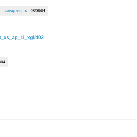
cevap ver
c
08/08/04
_xs_ap_i1_xgl/402-
/04