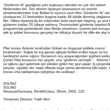
“Gözlerimi Al” geçtiğimiz yılın kuşkusuz adından en çok söz ettiren
filmlerinden biri. Son dönem İspanyol sinemasının en önemli
yönetmenlerinden Iciar Bollain’in üçüncü uzun filmi “Gözlerimi Al” ul
uluslararası 22 festivalden bugüne kadar 48 ödülle dönmüş olağanüs
film. Ülkesi İspanya’da bir milyondan fazla seyirciye ulaşmış, şu ana
gösterim hakları 25 ülkeye satılmış. Önümüzdeki günlerde İstanbul f
programında gösterilecek olan filmde yönetmen, üzerine pek konu
aile içi şiddet konusunu gerçekçi ve oldukça duyarlı bir dille ele alıp i
Pilar kocası Antonio tarafından fiziksel ve duygusal şiddete maruz
bırakılmıştır. Soğuk bir kış gecesi oğluyla birlikte evden kaçar ve kız
kardeşinin evine sığınır. Kocasının onu arayacağından şüphesi yoktu
Çünkü Pilar kocasının her şeyidir, ona “gözlerini vermiştir”... Antonio 
ve oğlunu geri getirmek için elinden gelen her şeyi yapar. İş çıkışın
karşılar, çiçekler alır, hatta öfkeyle başa çıkma derslerine bile katılır
kocası ona yaklaşmaya çalıştıkça da uzaklaşır…
SOLİNO
SOLINO
Almanya/Germany, Renkli/Colour, 35mm, 2002, 120’
Yönetmen Director: Fatih Akın