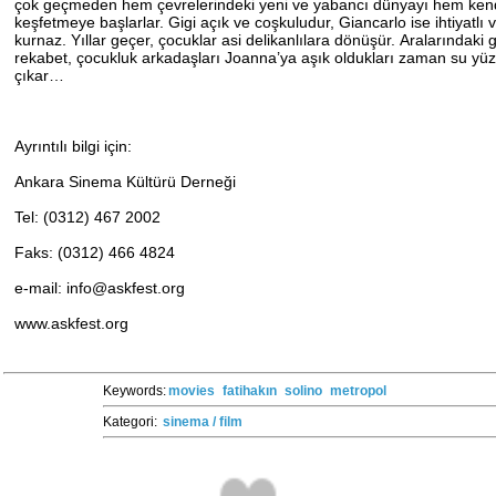
çok geçmeden hem çevrelerindeki yeni ve yabancı dünyayı hem kend
keşfetmeye başlarlar. Gigi açık ve coşkuludur, Giancarlo ise ihtiyatlı 
kurnaz. Yıllar geçer, çocuklar asi delikanlılara dönüşür. Aralarındaki g
rekabet, çocukluk arkadaşları Joanna’ya aşık oldukları zaman su y
çıkar…
Ayrıntılı bilgi için:
Ankara Sinema Kültürü Derneği
Tel: (0312) 467 2002
Faks: (0312) 466 4824
e-mail: info@askfest.org
www.askfest.org
Keywords:
movies
fatihakın
solino
metropol
Kategori:
sinema / film