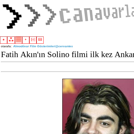
otarafa:
Almodóvar Film Gösterimleri@cervantes
Fatih Akın'ın Solino filmi ilk kez Anka