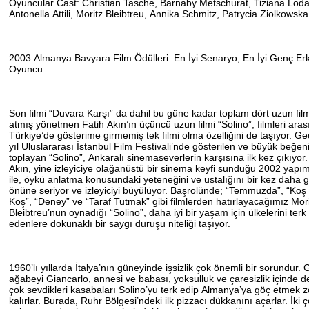
Oyuncular Cast: Christian Tasche, Barnaby Metschurat, Tiziana Lod
Antonella Attili, Moritz Bleibtreu, Annika Schmitz, Patrycia Ziolkowska
2003 Almanya Bavyara Film Ödülleri: En İyi Senaryo, En İyi Genç E
Oyuncu
Son filmi “Duvara Karşı” da dahil bu güne kadar toplam dört uzun fi
atmış yönetmen Fatih Akın’ın üçüncü uzun filmi “Solino”, filmleri ara
Türkiye’de gösterime girmemiş tek filmi olma özelliğini de taşıyor. Ge
yıl Uluslararası İstanbul Film Festivali’nde gösterilen ve büyük beğen
toplayan “Solino”, Ankaralı sinemaseverlerin karşısına ilk kez çıkıyor
Akın, yine izleyiciye olağanüstü bir sinema keyfi sunduğu 2002 yapım
ile, öykü anlatma konusundaki yeteneğini ve ustalığını bir kez daha 
önüne seriyor ve izleyiciyi büyülüyor. Başrolünde; “Temmuzda”, “Koş
Koş”, “Deney” ve “Taraf Tutmak” gibi filmlerden hatırlayacağımız Mor
Bleibtreu’nun oynadığı “Solino”, daha iyi bir yaşam için ülkelerini terk
edenlere dokunaklı bir saygı duruşu niteliği taşıyor.
1960’lı yıllarda İtalya’nın güneyinde işsizlik çok önemli bir sorundur. 
ağabeyi Giancarlo, annesi ve babası, yoksulluk ve çaresizlik içinde 
çok sevdikleri kasabaları Solino’yu terk edip Almanya’ya göç etmek
kalırlar. Burada, Ruhr Bölgesi’ndeki ilk pizzacı dükkanını açarlar. İki 