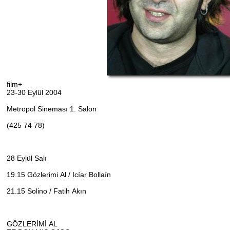
film+
23-30 Eylül 2004
Metropol Sineması 1. Salon
(425 74 78)
28 Eylül Salı
19.15 Gözlerimi Al / Icíar Bollaín
21.15 Solino / Fatih Akın
GÖZLERİMİ AL