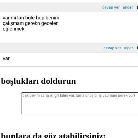
cevap ver
ander
1
var mı lan böle hep benim
çalışmam gerekn geceler
eğlenmek.
cevap ver
alper
1
var
boşlukları doldurun
bunlara da göz atabilirsiniz: