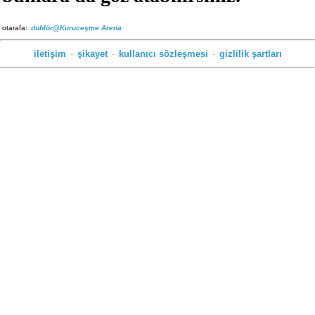
otarafa:
dublör@Kuruceşme Arena
iletişim
-
şikayet
-
kullanıcı sözleşmesi
-
gizlilik şartları