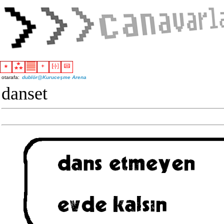
otarafa:
dublör@Kuruceşme Arena
danset