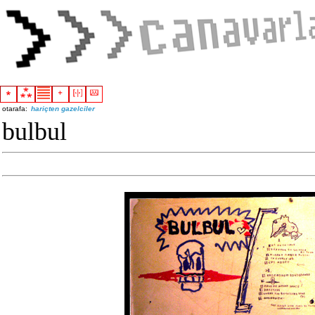
otarafa:
hariçten gazelciler
bulbul