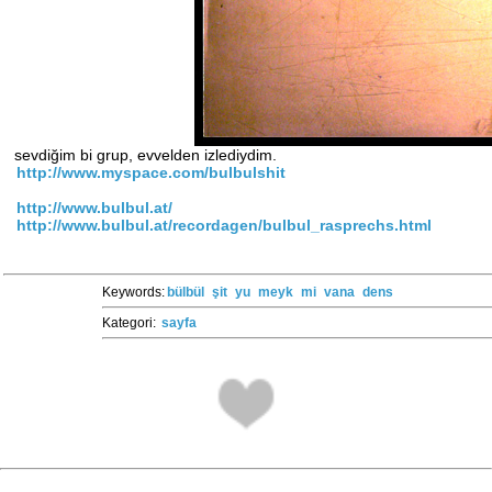
sevdiğim bi grup, evvelden izlediydim.
http://www.myspace.com/bulbulshit
http://www.bulbul.at/
http://www.bulbul.at/recordagen/bulbul_rasprechs.html
Keywords:
bülbül
şit
yu
meyk
mi
vana
dens
Kategori:
sayfa