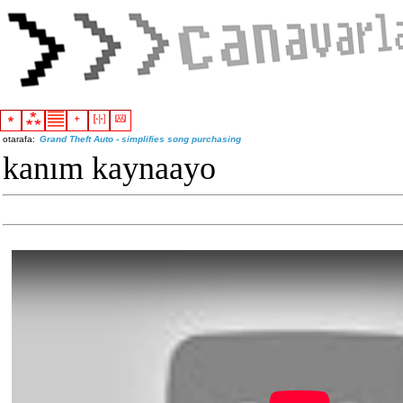
otarafa:
Grand Theft Auto - simplifies song purchasing
kanım kaynaayo