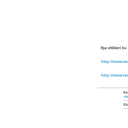
ifşa ettikleri b
http://www.te
http://www.t
Ke
nu
Ka