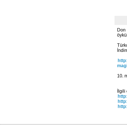
Don L
öykül
Türk
İndi
http
magi
10. 
İlgil
http
http
http