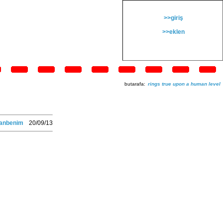
>>giriş
>>eklen
butarafa:
rings true upon a human level
lanbenim
20/09/13