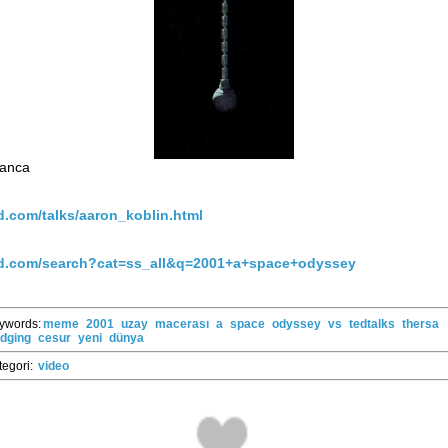
u anca
d.com/talks/aaron_koblin.html
ed.com/search?cat=ss_all&q=2001+a+space+odyssey
ywords:
meme
2001
uzay
macerası
a
space
odyssey
vs
tedtalks
thersa
dging
cesur
yeni
dünya
tegori:
video