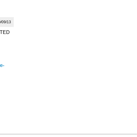
09/13
er TED
e-