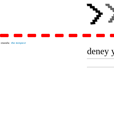
otarafa:
the tempest
deney y