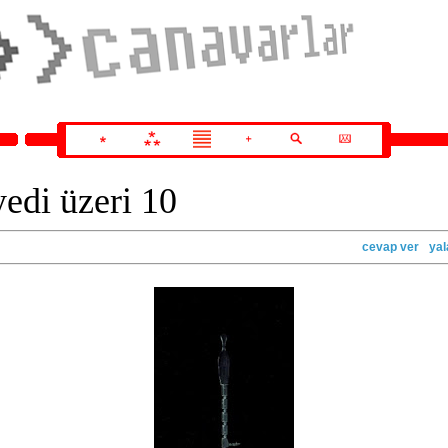
edi üzeri 10
cevap ver
ya