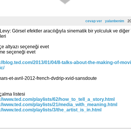
cevap ver
yalanbenim
20/
evy: Görsel efektler aracılığıyla sinematik bir yolculuk ve diğ
eri
çe altyazı seçeneği evet
rme seçeneği evet
://blog.ted.com/2013/01/04/8-talks-about-the-making-of-movi
c/
mars-et-avril-2012-french-dvdrip-xvid-sansdoute
i çalma listesi
://www.ted.com/playlists/62/how_to_tell_a_story.html
://www.ted.com/playlists/21/media_with_meaning.html
://www.ted.com/playlists/3/the_artist_is_in.html