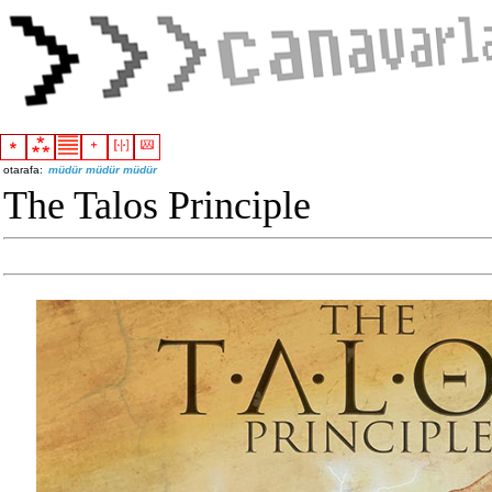
otarafa:
müdür müdür müdür
The Talos Principle