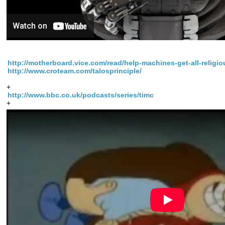
http://motherboard.vice.com/read/help-machines-get-all-religiou
http://www.croteam.com/talosprinciple/
+
http://www.bbc.co.uk/podcasts/series/timc
+