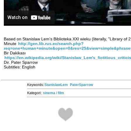
Based on Stanislaw Lem's Biblioteka XXI wieku (literally, "Library o
Minute
http://gen.lib.rus.ec/search.php?
req=one+human+minute&open=0&res=25&view=simple&phrase
Bir Dakikası
https://en.wikipedia.org/wiki/Stanislaw_Lem's_fictitious_crit
Dir. Pater Sparrow
Subtitles: English
Keywords:
StanislawLem
PaterSparrow
Kategori:
sinema / film