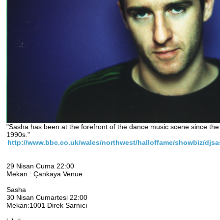
"Sasha has been at the forefront of the dance music scene since th
1990s."
http://www.bbc.co.uk/wales/northwest/halloffame/showbiz/djs
29 Nisan Cuma 22:00
Mekan : Çankaya Venue
Sasha
30 Nisan Cumartesi 22:00
Mekan:1001 Direk Sarnıcı