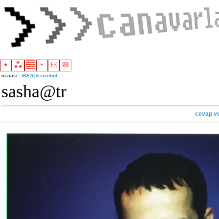
otarafa:
IKEA@istanbul
sasha@tr
cevap v