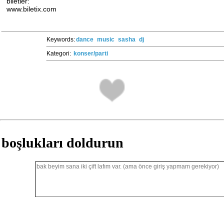
biletler:
www.biletix.com
Keywords:
dance
music
sasha
dj
Kategori:
konser/parti
boşlukları doldurun