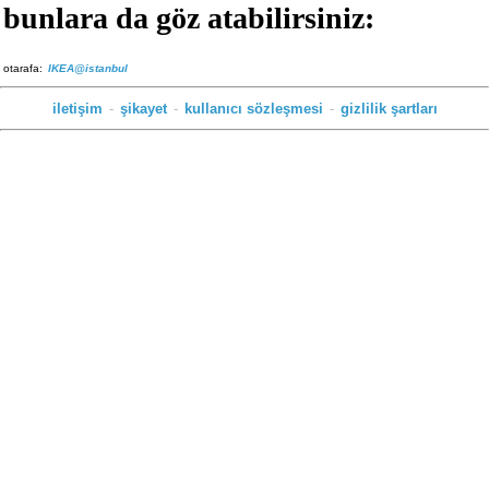
bunlara da göz atabilirsiniz:
otarafa:
IKEA@istanbul
iletişim
-
şikayet
-
kullanıcı sözleşmesi
-
gizlilik şartları