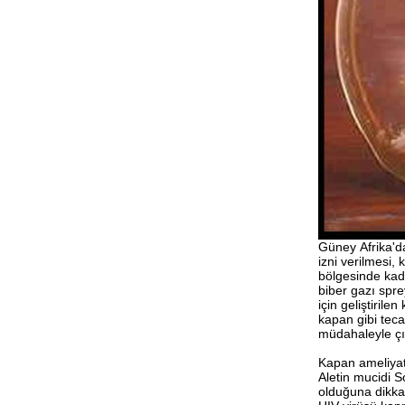
Güney Afrika'da
izni verilmesi,
bölgesinde kadı
biber gazı spr
için geliştirilen
kapan gibi tec
müdahaleyle çık
Kapan ameliyatl
Aletin mucidi S
olduğuna dikka