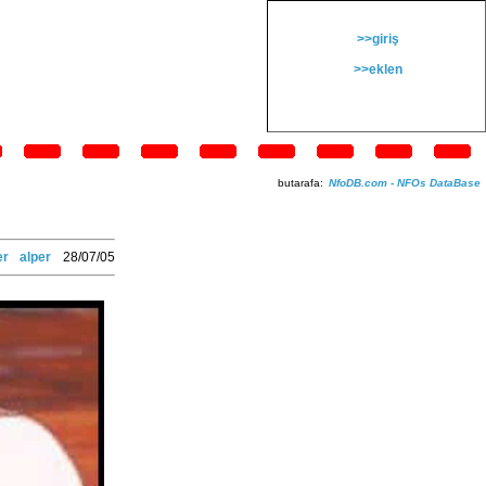
>>giriş
>>eklen
butarafa:
NfoDB.com - NFOs DataBase
er
alper
28/07/05