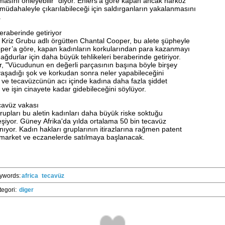
masını önleyebilir" diyor. Ehlers'a göre kapan ancak narkoz
 müdahaleyle çıkarılabileceği için saldırganların yakalanmasını
.
beraberinde getiriyor
Kriz Grubu adlı örgütten Chantal Cooper, bu alete şüpheyle
oper’a göre, kapan kadınların korkularından para kazanmayı
ğdurlar için daha büyük tehlikeleri beraberinde getiriyor.
, "Vücudunun en değerli parçasının başına böyle birşey
yaşadığı şok ve korkudan sonra neler yapabileceğini
 ve tecavüzcünün acı içinde kadına daha fazla şiddet
ve işin cinayete kadar gidebileceğini söylüyor.
ecavüz vakası
rupları bu aletin kadınları daha büyük riske soktuğu
eşiyor. Güney Afrika'da yılda ortalama 50 bin tecavüz
ıyor. Kadın hakları gruplarının itirazlarına rağmen patent
rmarket ve eczanelerde satılmaya başlanacak.
ywords:
africa
tecavüz
tegori:
diger