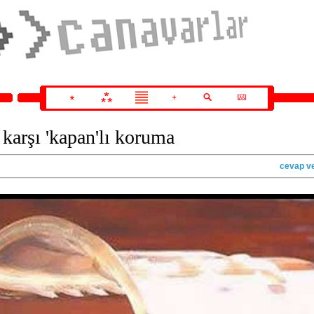
karşı 'kapan'lı koruma
cevap v