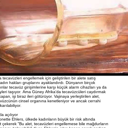
 tecavüzleri engellemek için geliştirilen bir alete satış
 kadın hakları gruplarını ayaklandırdı. Dünyanın birçok
nlar tecavüz girişimlerine karşı küçük alarm cihazları ya da
eyleri taşıyor. Ama Güney Afrika’da tecavüzcüleri caydırmak
 kapan, işi biraz ileri götürüyor. Vajinaya yerleştirilen alet,
avüzcünün cinsel organına kenetleniyor ve ancak cerrahi
arılabiliyor.
a açılıyor
onette Ehlers, ülkede kadınların büyük bir risk altında
t çekerek "Bu alet, tecavüzleri engellemese bile mağdurların