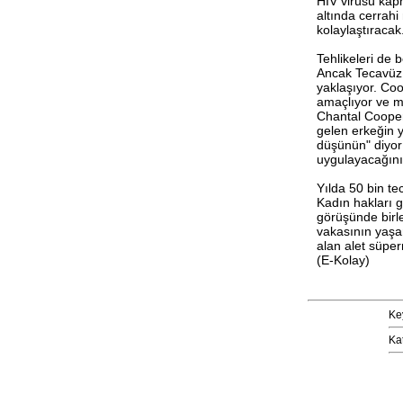
HIV virüsü kap
altında cerrahi
kolaylaştıracak
Tehlikeleri de 
Ancak Tecavüz 
yaklaşıyor. Co
amaçlıyor ve ma
Chantal Cooper
gelen erkeğin 
düşünün" diyor
uygulayacağını 
Yılda 50 bin t
Kadın hakları g
görüşünde birl
vakasının yaşan
alan alet süpe
(E-Kolay)
Ke
Ka