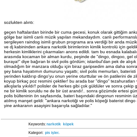
sozlukten alıntı:
geçen haftalardan birinde bir cuma gecesi, konuk olarak gittiğim ank
gölge bar isimli canlı müzik yapılan mekandaydım. canlı performansl
sergileyen raindog isimli grubun programa ara verdiği bir anda müzik
ve dj kabininden ankara narkotik birimlerinin kimlik kontrolü için geldi
herkesin kimliklerini çıkarmaları anons edildi. tam bu esnada kalabal
arasında kocaman bir alman kurdu, peşinde de "dingo, dingoo, gel 
buraya!" diye bağıran bi sivil polis gördüm; istanbul'dan pek de alışı
olmadığım bir manzara olduğu için biraz garipsedim ama daha sonr
şey bana hayatımın dumurunu yaşattı; sivil polis memurları, bateristi
yerinden kaldırıp dingo'yu onun yerine oturttular ve ön patilerini de zi
koyup birkaç poz resmini çektiler! bu arada bar "dingo" tezahuratları
alkışlarla yıkıldı!! polisler de herkes gibi çok güldüler ve sonra çekip gi
ne bir kimlik soruldu ne de bir üst arandı!.. sonra gözümde ertesi g
polis bülteninin ön sayfasında, bateri başındaki dingonun resminin ü
atılmış manşet geldi: "ankara narkotiği ve polis köpeği baterist ding
yine ankaranın asayişini başarıyla sağladılar."
Keywords:
narkotik
köpek
Kategori:
pis işler.