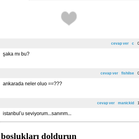
cevap ver
c
0
şaka mı bu?
cevap ver
fishilse
0
ankarada neler oluo ==???
cevap ver
manickid
1
istanbul'u seviyorum...sanırım...
boşlukları doldurun