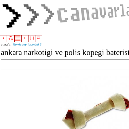
otarafa:
Morrissey istanbul ?
ankara narkotigi ve polis kopegi bateris