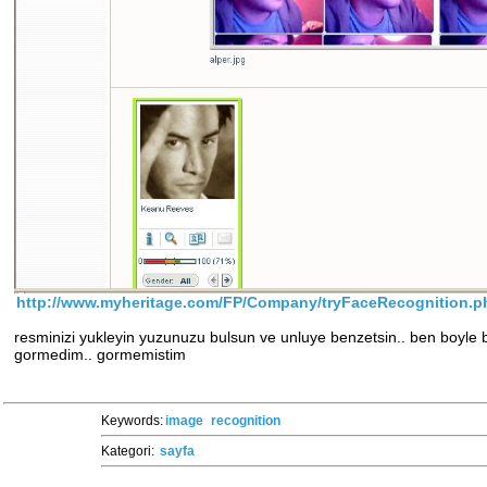
http://www.myheritage.com/FP/Company/tryFaceRecognition.p
resminizi yukleyin yuzunuzu bulsun ve unluye benzetsin.. ben boyle 
gormedim.. gormemistim
Keywords:
image
recognition
Kategori:
sayfa