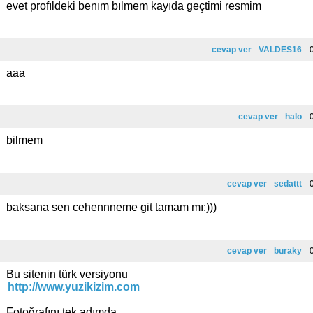
evet profıldeki benım bılmem kayıda geçtimi resmim
cevap ver
VALDES16
0
aaa
cevap ver
halo
0
bilmem
cevap ver
sedattt
0
baksana sen cehennneme git tamam mı:)))
cevap ver
buraky
0
Bu sitenin türk versiyonu
http://www.yuzikizim.com
Fotoğrafını tek adımda