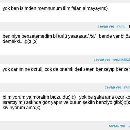
yok ben isimden memnunum film falan almayayım:)
cevap ver
nunu
1
ben niye benzetemedim bi türlü yaaaaaa:/:/:/:/ bende var bi ö
demekki...:(:(:(:(:(
cevap ver
septikikiz
yok canım ne ozru!!! cok da onemlı deıl zaten benzeyıp benz
cevap ver
nu
bilmiyorum ya moralim bıozuldu:):):) yok be şaka ama özür 
ısrarcıyım:) aslında göz yapın ve burun şeklin benziyo gibi:):):):
kıvırıyorum ama:):)
cevap ver