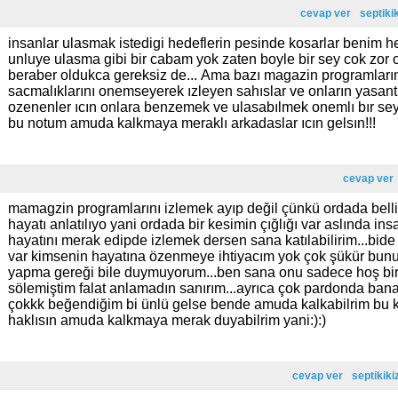
cevap ver
septikik
insanlar ulasmak istedigi hedeflerin pesinde kosarlar benim h
unluye ulasma gibi bir cabam yok zaten boyle bir sey cok zo
beraber oldukca gereksiz de... Ama bazı magazin programları
sacmalıklarını onemseyerek ızleyen sahıslar ve onların yasant
ozenenler ıcın onlara benzemek ve ulasabılmek onemlı bır se
bu notum amuda kalkmaya meraklı arkadaslar ıcın gelsın!!!
cevap ver
mamagzin programlarını izlemek ayıp değil çünkü ordada belli
hayatı anlatılıyo yani ordada bir kesimin çığlığı var aslında ins
hayatını merak edipde izlemek dersen sana katılabilirim...bide
var kimsenin hayatına özenmeye ihtiyacım yok çok şükür bunu
yapma gereği bile duymuyorum...ben sana onu sadece hoş bi
sölemiştim falat anlamadın sanırım...ayrıca çok pardonda ba
çokkk beğendiğim bi ünlü gelse bende amuda kalkabilrim bu
haklısın amuda kalkmaya merak duyabilrim yani:):)
cevap ver
septikiki