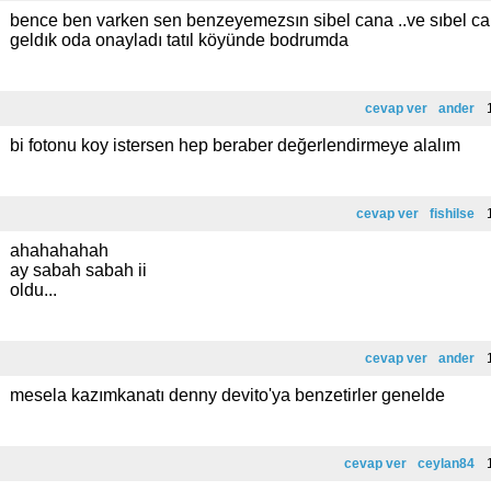
bence ben varken sen benzeyemezsın sibel cana ..ve sıbel can
geldık oda onayladı tatıl köyünde bodrumda
cevap ver
ander
1
bi fotonu koy istersen hep beraber değerlendirmeye alalım
cevap ver
fishilse
1
ahahahahah
ay sabah sabah ii
oldu...
cevap ver
ander
1
mesela kazımkanatı denny devito'ya benzetirler genelde
cevap ver
ceylan84
1