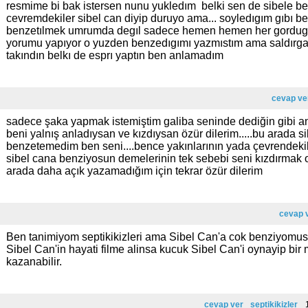
resmime bi bak istersen nunu yukledım belki sen de sibele be
cevremdekiler sibel can diyip duruyo ama... soyledıgım gıbı
benzetılmek umrumda degıl sadece hemen hemen her gordug
yorumu yapıyor o yuzden benzedıgımı yazmıstım ama saldırgan
takındın belkı de esprı yaptın ben anlamadım
cevap ve
sadece şaka yapmak istemiştim galiba seninde dediğin gibi 
beni yalnış anladıysan ve kızdıysan özür dilerim.....bu arada 
benzetemedim ben seni....bence yakınlarının yada çevrendeki
sibel cana benziyosun demelerinin tek sebebi seni kızdırmak
arada daha açık yazamadığım için tekrar özür dilerim
cevap 
Ben tanimiyom septikikizleri ama Sibel Can'a cok benziyomus
Sibel Can'in hayati filme alinsa kucuk Sibel Can'i oynayip bir 
kazanabilir.
cevap ver
septikikizler
1