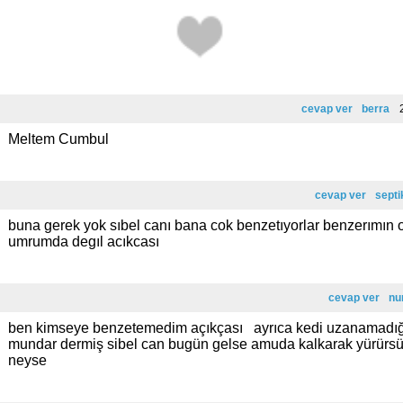
cevap ver
berra
2
Meltem Cumbul
cevap ver
septi
buna gerek yok sıbel canı bana cok benzetıyorlar benzerımın
umrumda degıl acıkcası
cevap ver
nu
ben kimseye benzetemedim açıkçası ayrıca kedi uzanamadığ
mundar dermiş sibel can bugün gelse amuda kalkarak yürürs
neyse