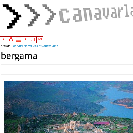
otarafa:
canavarlarda rss mümkün olsa...
bergama