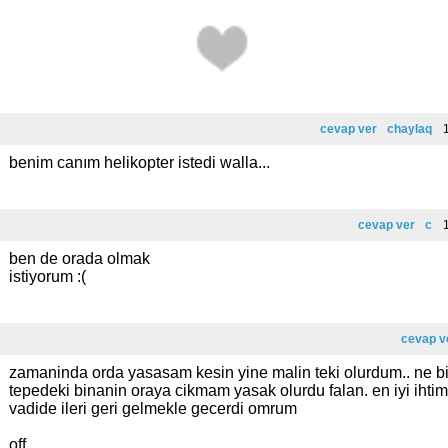
cevap ver
chaylaq
1
benim canım helikopter istedi walla...
cevap ver
c
1
ben de orada olmak
istiyorum :(
cevap v
zamaninda orda yasasam kesin yine malin teki olurdum.. ne bi
tepedeki binanin oraya cikmam yasak olurdu falan. en iyi ihti
vadide ileri geri gelmekle gecerdi omrum
off