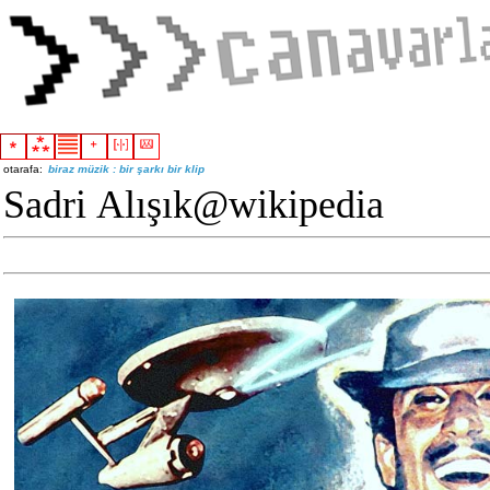
otarafa:
biraz müzik : bir şarkı bir klip
Sadri Alışık@wikipedia