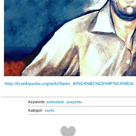
http://tr.wikipedia.org/wiki/Sadri_Al%C4%B1%C5%9F%C4%B1k
Keywords:
sadrialışık
uzayyolu
Kategori:
sayfa