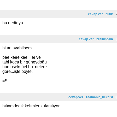
cevap ver
butik
2
bu nedir ya
cevap ver
braininpain
3
bi anlayabilsem...
pee keee kee liler ve
tabi koca bir güneydoğu
homoseksüel bu .nelere
göre...işte böyle.
=S
cevap ver
zaamanin_bekcisi
0
bılınmdedık kelımler kulanılıyor