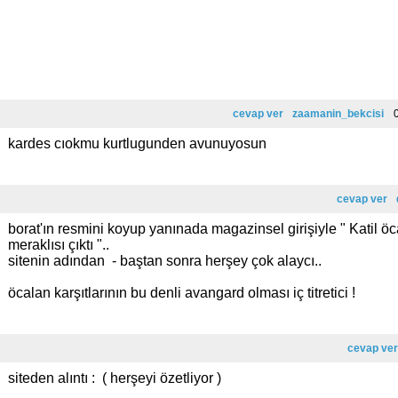
cevap ver
zaamanin_bekcisi
0
kardes cıokmu kurtlugunden avunuyosun
cevap ver
borat'ın resmini koyup yanınada magazinsel girişiyle " Katil ö
meraklısı çıktı "..
sitenin adından - baştan sonra herşey çok alaycı..
öcalan karşıtlarının bu denli avangard olması iç titretici !
cevap ver
siteden alıntı : ( herşeyi özetliyor )