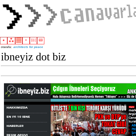
otarafa:
architects for peace
ibneyiz dot biz