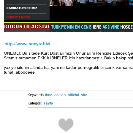
http://www.ibneyiz.biz/
ÖNEMLİ: Bu sitede Kürt Dostlarımızın Onurlarını Rencide Edecek Şe
Sitemiz tamamen PKK lı İBNELER için hazırlanmıştır. Bakıp bakıp osbi
yaziyo sitenin altinda ha. yani ne kadar pornografik bi icerik var sansan
tuhaf..aboooeee
Keywords:
ibne
ocalan
official
site
Kategori:
sayfa